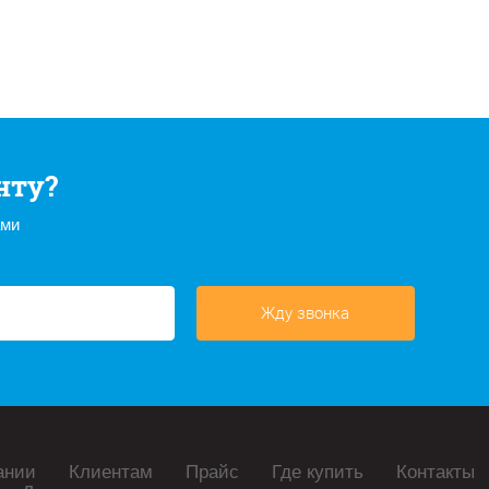
нту?
ами
Жду звонка
ании
Клиентам
Прайс
Где купить
Контакты