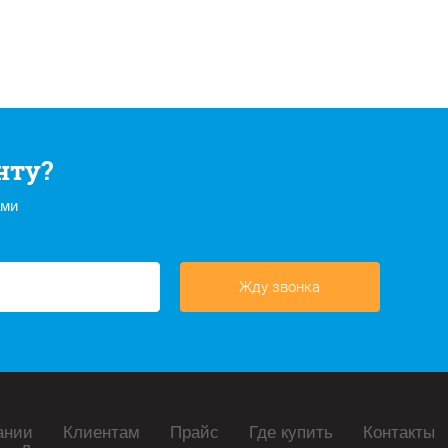
нту?
ами
Жду звонка
ании
Клиентам
Прайс
Где купить
Контакты