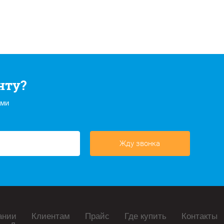
нту?
ами
Жду звонка
ании
Клиентам
Прайс
Где купить
Контакты