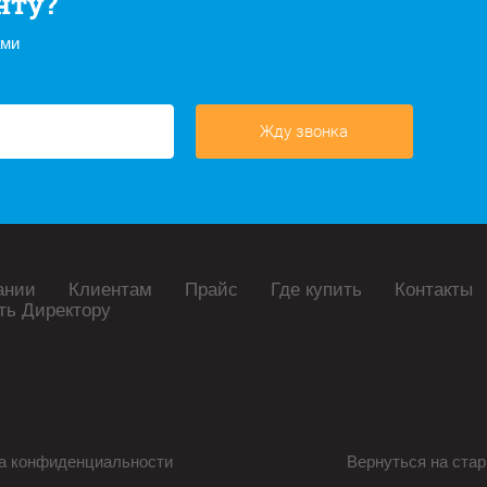
нту?
ами
Жду звонка
ании
Клиентам
Прайс
Где купить
Контакты
ть Директору
а конфиденциальности
Вернуться на стар