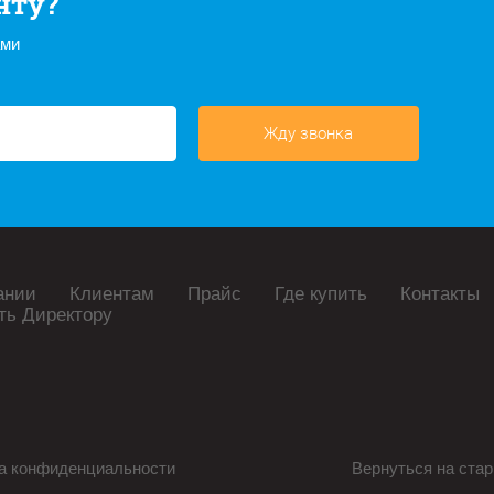
нту?
ами
Жду звонка
ании
Клиентам
Прайс
Где купить
Контакты
ть Директору
а конфиденциальности
Вернуться на стар