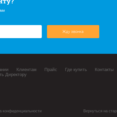
нту?
ами
Жду звонка
ании
Клиентам
Прайс
Где купить
Контакты
ть Директору
а конфиденциальности
Вернуться на стар