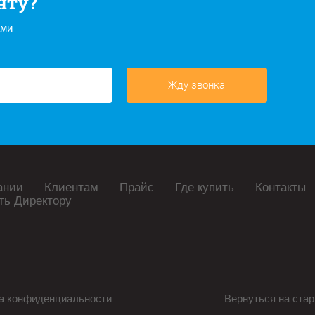
нту?
ами
Жду звонка
ании
Клиентам
Прайс
Где купить
Контакты
ть Директору
а конфиденциальности
Вернуться на стар