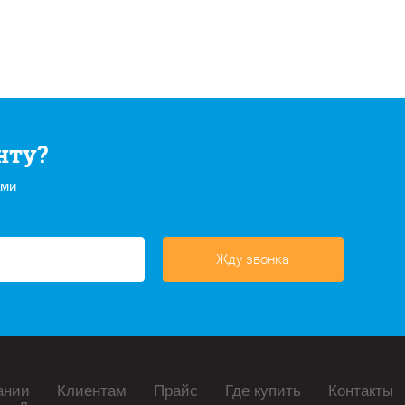
нту?
ами
Жду звонка
ании
Клиентам
Прайс
Где купить
Контакты