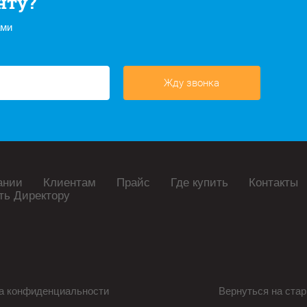
нту?
ами
Жду звонка
ании
Клиентам
Прайс
Где купить
Контакты
ть Директору
а конфиденциальности
Вернуться на стар