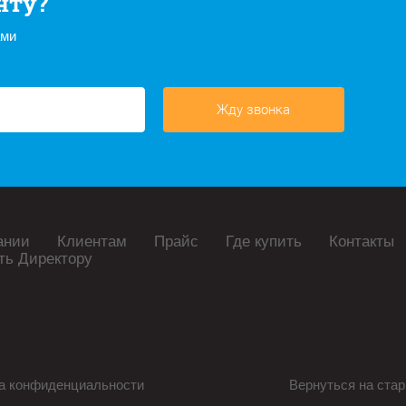
нту?
ами
Жду звонка
ании
Клиентам
Прайс
Где купить
Контакты
ть Директору
а конфиденциальности
Вернуться на стар