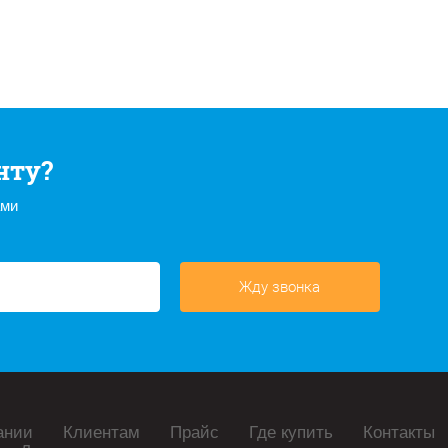
нту?
ами
Жду звонка
ании
Клиентам
Прайс
Где купить
Контакты