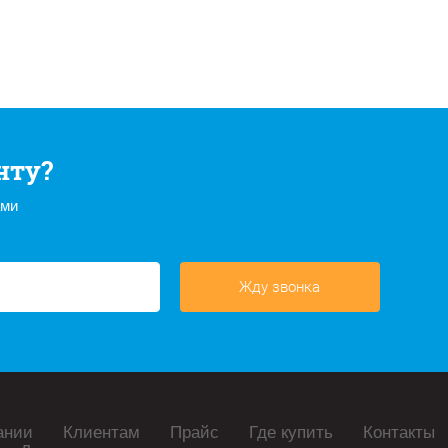
нту?
ами
Жду звонка
ании
Клиентам
Прайс
Где купить
Контакты