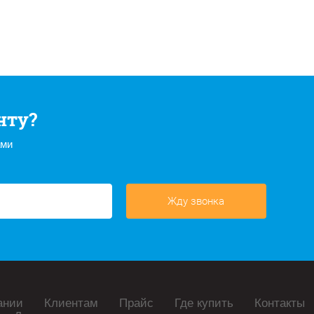
нту?
ами
Жду звонка
ании
Клиентам
Прайс
Где купить
Контакты