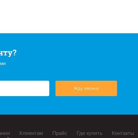
нту?
ами
Жду звонка
ании
Клиентам
Прайс
Где купить
Контакты