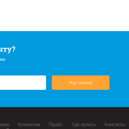
нту?
ами
Жду звонка
ании
Клиентам
Прайс
Где купить
Контакты