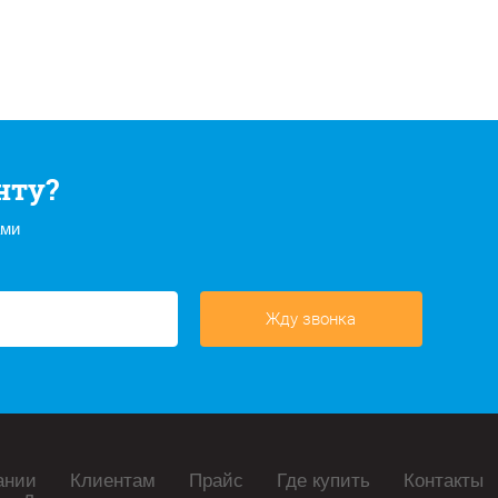
нту?
ами
Жду звонка
ании
Клиентам
Прайс
Где купить
Контакты