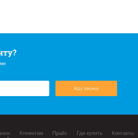
нту?
ами
Жду звонка
ании
Клиентам
Прайс
Где купить
Контакты