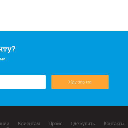
нту?
ами
Жду звонка
ании
Клиентам
Прайс
Где купить
Контакты