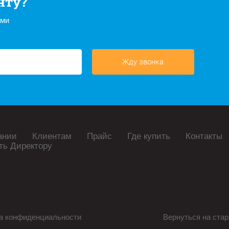
нту?
ами
Жду звонка
ании
Клиентам
Прайс
Где купить
Контакты
ть Директору
а конфиденциальности
Вернуться на стар