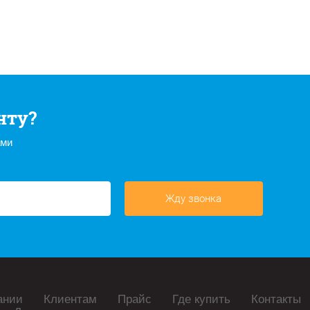
нту?
ами
Жду звонка
ании
Клиентам
Прайс
Где купить
Контакты