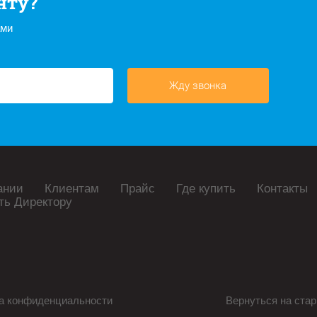
нту?
ами
Жду звонка
ании
Клиентам
Прайс
Где купить
Контакты
ть Директору
а конфиденциальности
Вернуться на стар