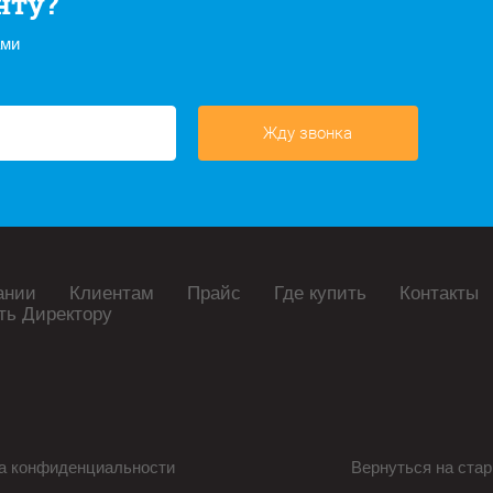
нту?
ами
Жду звонка
ании
Клиентам
Прайс
Где купить
Контакты
ть Директору
а конфиденциальности
Вернуться на стар