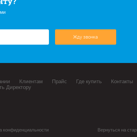
нту?
ами
Жду звонка
ании
Клиентам
Прайс
Где купить
Контакты
ть Директору
а конфиденциальности
Вернуться на стар