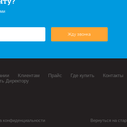
нту?
ами
Жду звонка
ании
Клиентам
Прайс
Где купить
Контакты
ть Директору
а конфиденциальности
Вернуться на стар