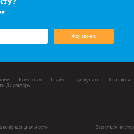
нту?
ами
Жду звонка
ании
Клиентам
Прайс
Где купить
Контакты
ть Директору
а конфиденциальности
Вернуться на стар