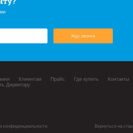
нту?
ами
Жду звонка
ании
Клиентам
Прайс
Где купить
Контакты
ть Директору
а конфиденциальности
Вернуться на стар